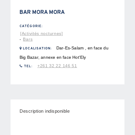
BAR MORA MORA
CATÉGORIE:
[Activités nocturnes]
Bars
-
Dar-Es-Salam , en face du
LOCALISATION:
Big Bazar, annexe en face Hot'Ely
+261 32 22 146 51
TEL:
Description indisponible