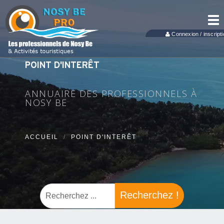
Tog
nav
Connexion / inscripti
POINT D'INTERÊT
ANNUAIRE DES PROFESSIONNELS À
NOSY BE
ACCUEIL
POINT D'INTERÊT
Recherchez !