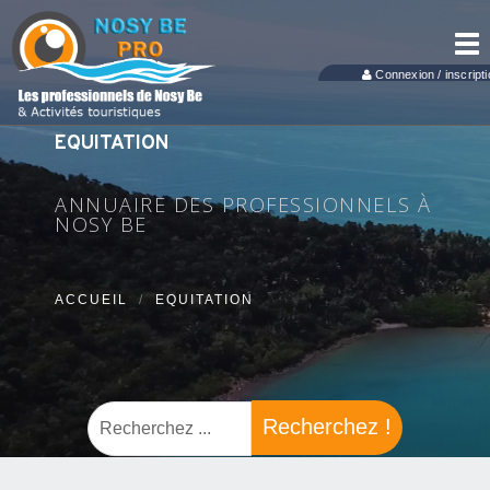
Tog
nav
Connexion / inscripti
EQUITATION
ANNUAIRE DES PROFESSIONNELS À
NOSY BE
ACCUEIL
EQUITATION
Recherchez !