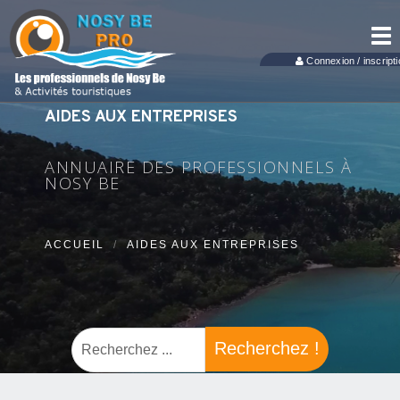
Tog
nav
Connexion / inscripti
AIDES AUX ENTREPRISES
ANNUAIRE DES PROFESSIONNELS À
NOSY BE
ACCUEIL
AIDES AUX ENTREPRISES
Recherchez !