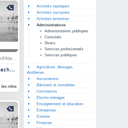
Activités nautiques
Activités nocturnes
Activités terrestres
Administrations
Administrations publiques
Consulats
Divers
Services profesionnels
Services publiques
Administrations, Services publiques
Agriculture, élevages,
Service Publique Détachement Marine
distilleries
Associations
Bâtiment et immobilier
 les infos
Commerces
Electro-ménager
Enseignement et éducation
Entreprises
Externe
Finances