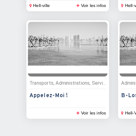
Hell-ville
Voir les infos
Hell-v
Transports, Administrations, Services, Hébergements, Commerces, Location de véhicule, Divers, Villas, maisons et appartements, Bajaj, Informaticiens, Informatiques et multimédia, Réparateurs multimédia, Energie, Divers, Electricité et électronique
Appelez-Moi !
B-Lo
Voir les infos
Hell-V