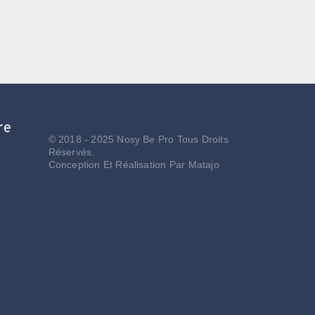
re
© 2018 - 2025 Nosy Be Pro Tous Droits
Réservés.
Conception Et Réalisation Par
Matajo