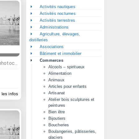
Activités nautiques
Activités nocturnes
Activités terrestres
Administrations
Agriculture, élevages,
distilleries
Associations
Bâtiment et immobilier
Commerces
Commerces, Impressions, photocopies
Alcools – spiritueux
Alimentation
Animaux
Articles pour enfants
Artisanat
 les infos
Atelier bois sculptures et
peintures
Bien être
Bijoutiers
Boucheries
Boulangeries, pâtisseries,
glaciers