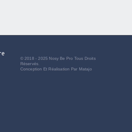
re
© 2018 - 2025 Nosy Be Pro Tous Droits
Réservés.
Conception Et Réalisation Par
Matajo