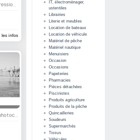
IT, électromènager,
Services, Commerces, Impressions, photocopies, Photographes
ustentiles
Librairies
Literie et meubles
Location de bateaux
Location de véhicule
 les infos
Matériel de pêche
Matériel nautique
Menuisiers
Occasion
Occasions
Papeteries
Pharmacies
Pièces détachées
Piscinistes
Produits agriculture
Produits de la pêche
Quincailleries
Commerces, Impressions, photocopies
Soudeurs
Supermarchés
Tissus
Véhicules