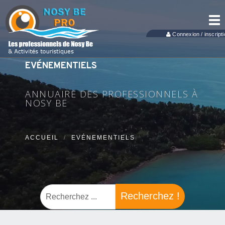
Tog
nav
Connexion / inscripti
EVÉNEMENTIELS
ANNUAIRE DES PROFESSIONNELS À
NOSY BE
ACCUEIL
EVÉNEMENTIELS
Recherchez !