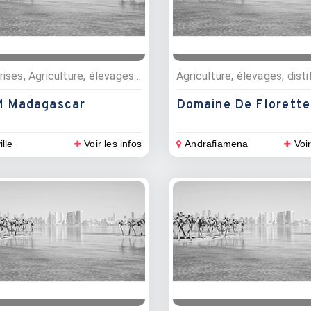
Entreprises, Agriculture, élevages, distilleries, Epices et huiles essentielles, Distilleries
 Madagascar
Domaine De Florette
ille
Voir les infos
Andrafiamena
Voir