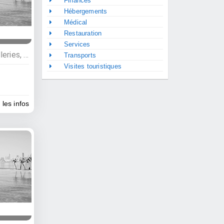
Finances
Hébergements
Médical
Restauration
Services
Agriculture, élevages, distilleries, Commerces, Epices et huiles essentielles, Plantations
Transports
Visites touristiques
 les infos