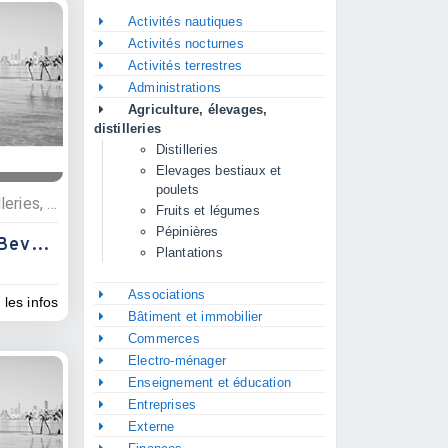
Activités nautiques
Activités nocturnes
Activités terrestres
Administrations
Agriculture, élevages,
distilleries
Distilleries
Elevages bestiaux et
poulets
Agriculture, élevages, distilleries, Plantations
Fruits et légumes
Pépinières
Société Agricole De Bevoay
Plantations
Associations
 les infos
Bâtiment et immobilier
Commerces
Electro-ménager
Enseignement et éducation
Entreprises
Externe