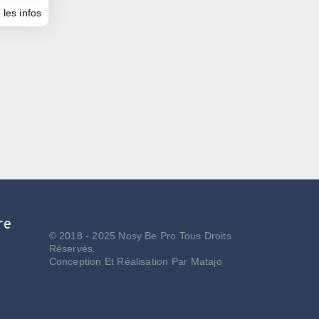
 les infos
re
© 2018 - 2025 Nosy Be Pro Tous Droits
Réservés.
Conception Et Réalisation Par
Matajo