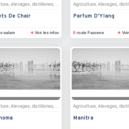
Agriculture, élevages, distilleries, Elevages bestiaux et poulets
ets De Chair
Parfum D'Ylang
es-salam
Voir les infos
route Fascene
Voir
Agriculture, élevages, distilleries, Plantations
noma
Manitra