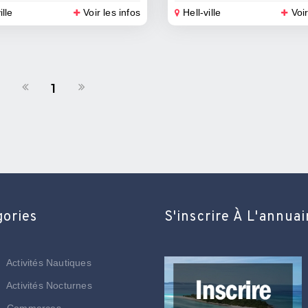
ille
Voir les infos
Hell-ville
Voir
1
gories
S'inscrire À L'annuai
Activités Nautiques
Activités Nocturnes
Commerces