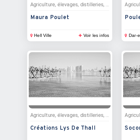
Agriculture, élevages, distilleries, Commerces, Alimentation, Elevages bestiaux et poulets
Maura Poulet
Poul
Hell Ville
Voir les infos
Dar-
Agriculture, élevages, distilleries, Pépinières
Créations Lys De Thall
Soco