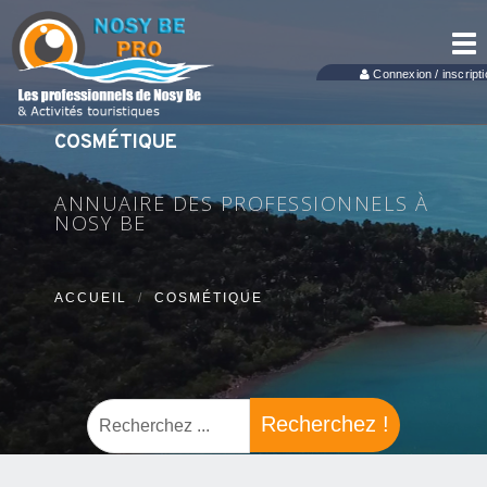
Tog
nav
Connexion / inscripti
COSMÉTIQUE
ANNUAIRE DES PROFESSIONNELS À
NOSY BE
ACCUEIL
COSMÉTIQUE
Recherchez !