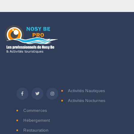
C
Activités Nautiques
Activités Nocturnes
Commerces
Hébergement
Restauration