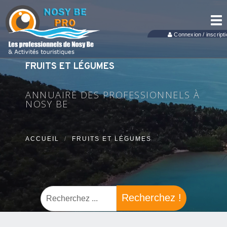
Tog
nav
Connexion / inscripti
FRUITS ET LÉGUMES
ANNUAIRE DES PROFESSIONNELS À
NOSY BE
ACCUEIL
FRUITS ET LÉGUMES
Recherchez !