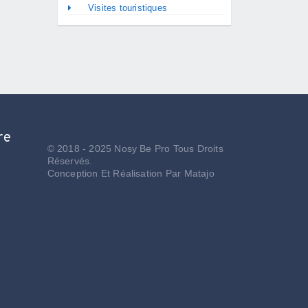
Visites touristiques
re
© 2018 - 2025 Nosy Be Pro Tous Droits
Réservés.
Conception Et Réalisation Par
Matajo