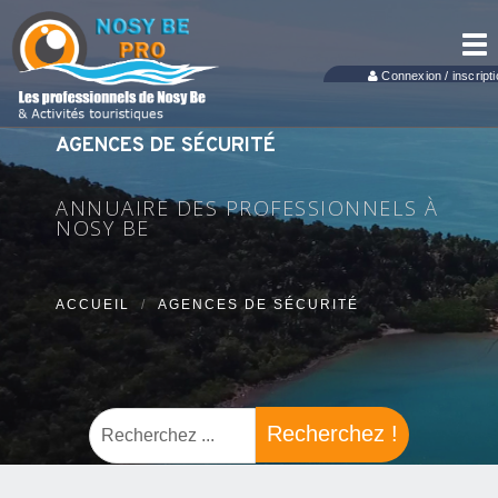
Tog
nav
Connexion / inscripti
AGENCES DE SÉCURITÉ
ANNUAIRE DES PROFESSIONNELS À
NOSY BE
ACCUEIL
AGENCES DE SÉCURITÉ
Recherchez !