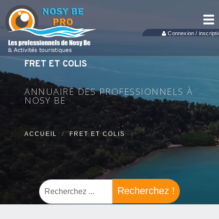
Tog
nav
Connexion / inscripti
FRET ET COLIS
ANNUAIRE DES PROFESSIONNELS À
NOSY BE
ACCUEIL
FRET ET COLIS
Recherchez !