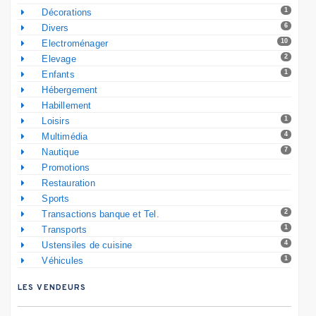
1
Décorations
6
Divers
10
Electroménager
2
Elevage
1
Enfants
Hébergement
Habillement
1
Loisirs
4
Multimédia
7
Nautique
Promotions
Restauration
Sports
2
Transactions banque et Tel.
1
Transports
4
Ustensiles de cuisine
1
Véhicules
LES VENDEURS