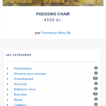
Plus d'infos
POUSSINS CHAIR
4500 Ar.
par
Farmshop Nosy Be
LES CATÉGORIES
5
Alimentation
1
Aliments pour animaux
27
Ameublement
8
Artisanat
3
Bâtiment, brico
13
Bien-être
6
Bijoux
3
Cadeaux