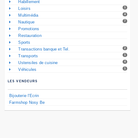
Habillement
1
Loisirs
4
Multimédia
7
Nautique
Promotions
Restauration
Sports
2
Transactions banque et Tel.
1
Transports
4
Ustensiles de cuisine
1
Véhicules
LES VENDEURS
Bijouterie l'Ecrin
Farmshop Nosy Be