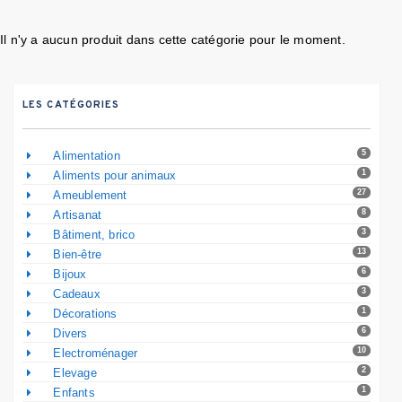
Il n'y a aucun produit dans cette catégorie pour le moment.
LES CATÉGORIES
5
Alimentation
1
Aliments pour animaux
27
Ameublement
8
Artisanat
3
Bâtiment, brico
13
Bien-être
6
Bijoux
3
Cadeaux
1
Décorations
6
Divers
10
Electroménager
2
Elevage
1
Enfants