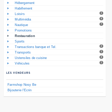
Hébergement
Habillement
1
Loisirs
4
Multimédia
7
Nautique
Promotions
Restauration
Sports
2
Transactions banque et Tel.
1
Transports
4
Ustensiles de cuisine
1
Véhicules
LES VENDEURS
Farmshop Nosy Be
Bijouterie l'Ecrin