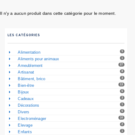
Il n'y a aucun produit dans cette catégorie pour le moment.
LES CATÉGORIES
5
Alimentation
1
Aliments pour animaux
27
Ameublement
8
Artisanat
3
Bâtiment, brico
13
Bien-être
6
Bijoux
3
Cadeaux
1
Décorations
6
Divers
10
Electroménager
2
Elevage
1
Enfants