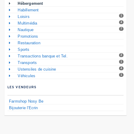
Hébergement
Habillement
1
Loisirs
4
Multimédia
7
Nautique
Promotions
Restauration
Sports
2
Transactions banque et Tel.
1
Transports
4
Ustensiles de cuisine
1
Véhicules
LES VENDEURS
Farmshop Nosy Be
Bijouterie l'Ecrin