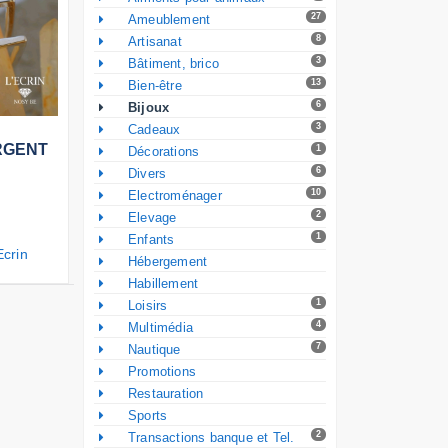
27
Ameublement
8
Artisanat
3
Bâtiment, brico
13
Bien-être
6
Bijoux
3
Cadeaux
 d'infos
RGENT
1
Décorations
6
Divers
10
Electroménager
2
Elevage
1
Enfants
Ecrin
Hébergement
Habillement
1
Loisirs
4
Multimédia
7
Nautique
Promotions
Restauration
Sports
2
Transactions banque et Tel.