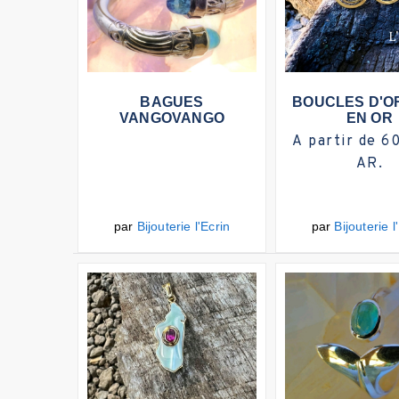
Plus d'infos
Plu
BAGUES
BOUCLES D'O
VANGOVANGO
EN OR
A partir de 6
AR.
par
Bijouterie l'Ecrin
par
Bijouterie l