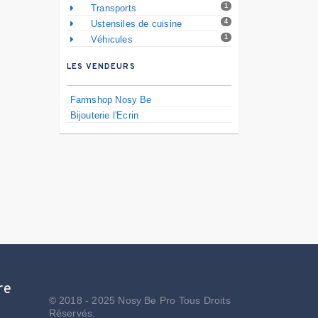
1
Transports
4
Ustensiles de cuisine
1
Véhicules
LES VENDEURS
Farmshop Nosy Be
Bijouterie l'Ecrin
re
© 2018 - 2025 Nosy Be Pro Tous Droits
Réservés.