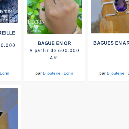
s d'infos
REILLE
Plus
Plus d'infos
BAGUES EN A
BAGUE EN OR
00.000
A partir de 600.000
AR.
'Ecrin
par
Bijouterie l'Ecrin
par
Bijouterie l'