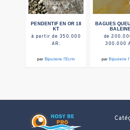
Plus d'infos
Plu
PENDENTIF EN OR 18
BAGUES QUEU
KT
BALEIN
à partir de 350.000
de 200.00
AR.
300.000 
par
Bijouterie l'Ecrin
par
Bijouterie l
Caté