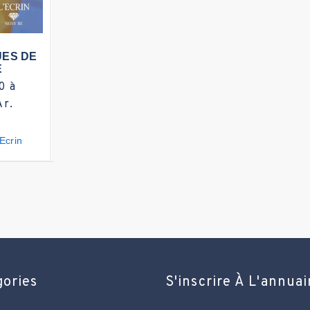
s d'infos
ES DE
E
0 à
Ar.
'Ecrin
gories
S'inscrire À L'annuai