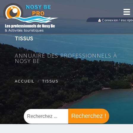
Tog
nav
Connexion / inscripti
TISSUS
ANNUAIRE DES PROFESSIONNELS À
NOSY BE
ACCUEIL
TISSUS
Recherchez !