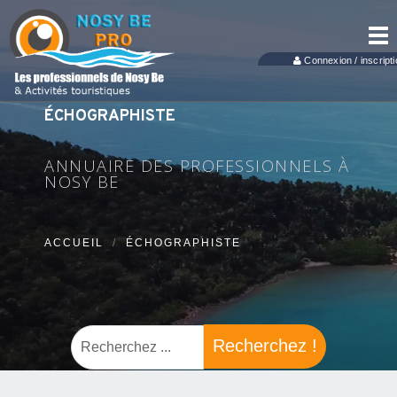
Tog
nav
Connexion / inscripti
ÉCHOGRAPHISTE
ANNUAIRE DES PROFESSIONNELS À
NOSY BE
ACCUEIL
ÉCHOGRAPHISTE
Recherchez !