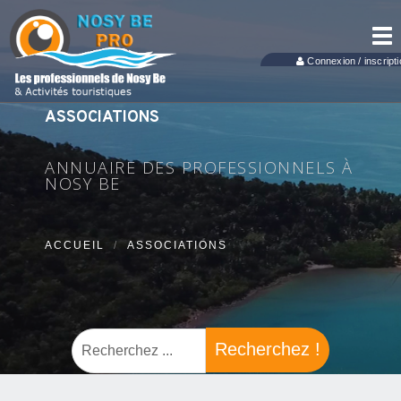
Tog
nav
Connexion / inscripti
ASSOCIATIONS
ANNUAIRE DES PROFESSIONNELS À
NOSY BE
ACCUEIL
ASSOCIATIONS
Recherchez !