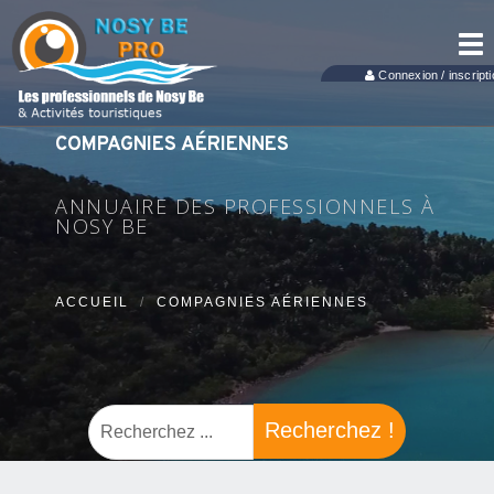
Tog
nav
Connexion / inscripti
COMPAGNIES AÉRIENNES
ANNUAIRE DES PROFESSIONNELS À
NOSY BE
ACCUEIL
COMPAGNIES AÉRIENNES
Recherchez !