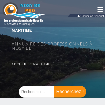
Tog
nav
Connexion / inscripti
MARITIME
ANNUAIRE DES PROFESSIONNELS À
NOSY BE
ACCUEIL
MARITIME
Recherchez !