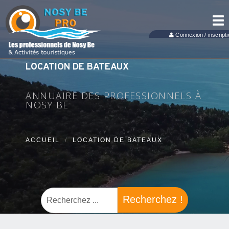
Tog
nav
Connexion / inscripti
LOCATION DE BATEAUX
ANNUAIRE DES PROFESSIONNELS À
NOSY BE
ACCUEIL
LOCATION DE BATEAUX
Recherchez !