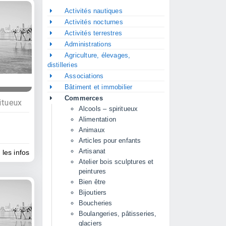
Activités nautiques
Activités nocturnes
Activités terrestres
Administrations
Agriculture, élevages,
distilleries
Associations
Bâtiment et immobilier
Commerces
itueux
Alcools – spiritueux
Alimentation
Animaux
Articles pour enfants
Artisanat
 les infos
Atelier bois sculptures et
peintures
Bien être
Bijoutiers
Boucheries
Boulangeries, pâtisseries,
glaciers