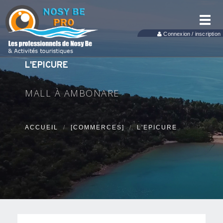
Toggl
navig
Connexion / inscription
L'EPICURE
MALL À AMBONARE
ACCUEIL
[COMMERCES]
L'EPICURE