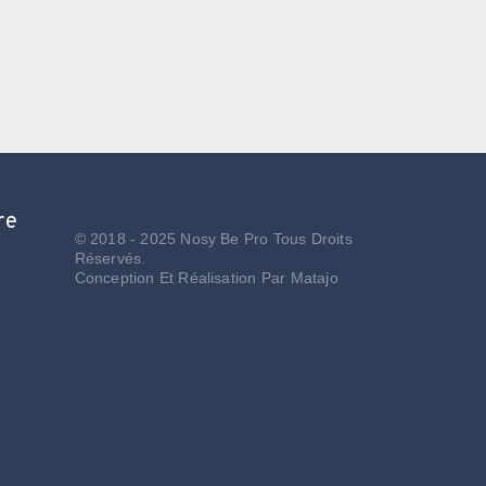
re
© 2018 - 2025 Nosy Be Pro Tous Droits
Réservés.
Conception Et Réalisation Par
Matajo