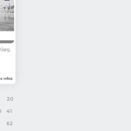
Restauration , Restaurants, Gargotes
es infos
9
20
0
41
62