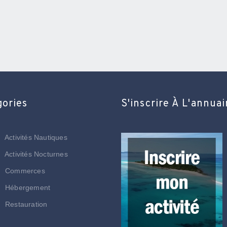
gories
S'inscrire À L'annuai
Activités Nautiques
Activités Nocturnes
Commerces
Hébergement
Restauration