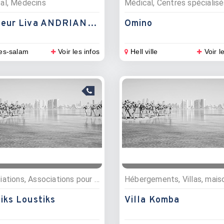
al, Médecins
Docteur Liva ANDRIANARIMAKA
Omino
es-salam
Voir les infos
Hell ville
Voir l
Associations, Associations pour enfants et jeunes
iks Loustiks
Villa Komba