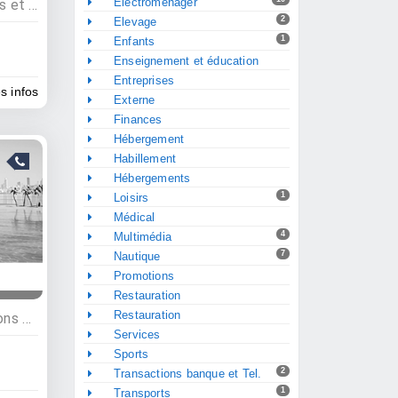
Electroménager
Médical, Centres spécialisés et dispensaires
2
Elevage
1
Enfants
Enseignement et éducation
Entreprises
es infos
Externe
Finances
Hébergement
Habillement
Hébergements
1
Loisirs
Médical
4
Multimédia
7
Nautique
Promotions
Restauration
Restauration
Hébergements, Villas, maisons et appartements
Services
Sports
2
Transactions banque et Tel.
1
Transports