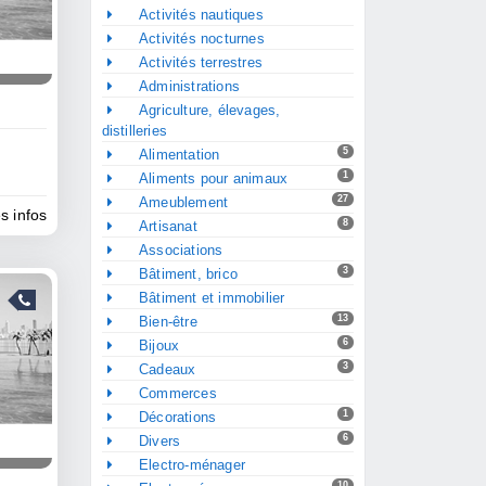
Activités nautiques
Activités nocturnes
Activités terrestres
Administrations
Agriculture, élevages,
distilleries
5
Alimentation
1
Aliments pour animaux
27
Ameublement
es infos
8
Artisanat
Associations
3
Bâtiment, brico
Bâtiment et immobilier
13
Bien-être
6
Bijoux
3
Cadeaux
Commerces
1
Décorations
6
Divers
Electro-ménager
10