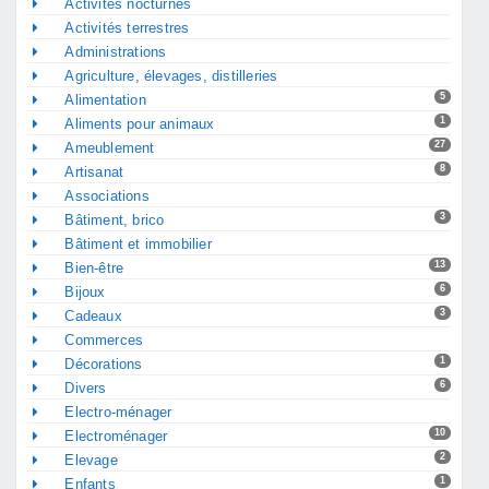
Activités nocturnes
Activités terrestres
Administrations
Agriculture, élevages, distilleries
5
Alimentation
1
Aliments pour animaux
27
Ameublement
8
Artisanat
Associations
3
Bâtiment, brico
Bâtiment et immobilier
13
Bien-être
6
Bijoux
3
Cadeaux
Commerces
1
Décorations
6
Divers
Electro-ménager
10
Electroménager
2
Elevage
1
Enfants