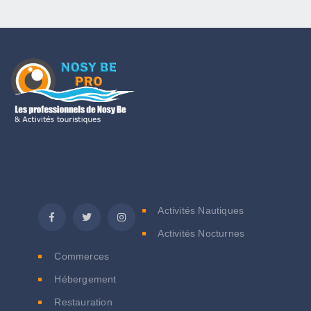
C
Activités Nautiques
Activités Nocturnes
Commerces
Hébergement
Restauration