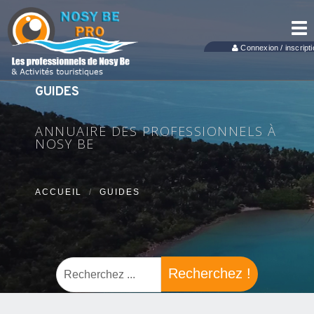
Tog
nav
Connexion / inscripti
GUIDES
ANNUAIRE DES PROFESSIONNELS À
NOSY BE
ACCUEIL
GUIDES
Recherchez !