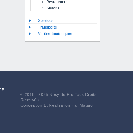
Restaurants
Snacks
Services
Transports
Visites touristiques
re
© 2018 - 2025 Nosy Be Pro Tous Droits
Réservés.
Conception Et Réalisation Par
Matajo