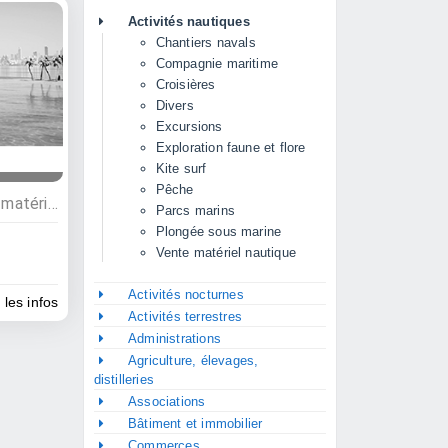
Activités nautiques
Chantiers navals
Compagnie maritime
Croisières
Divers
Excursions
Exploration faune et flore
Kite surf
Pêche
Activités nautiques, Vente matériel nautique, Chantiers navals
Parcs marins
Plongée sous marine
Vente matériel nautique
Activités nocturnes
 les infos
Activités terrestres
Administrations
Agriculture, élevages,
distilleries
Associations
Bâtiment et immobilier
Commerces