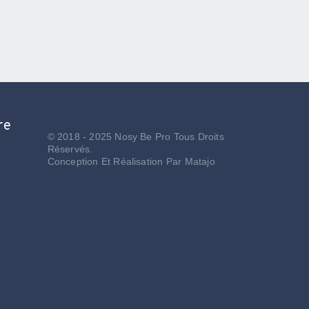
re
© 2018 - 2025 Nosy Be Pro Tous Droits
Réservés.
Conception Et Réalisation Par
Matajo