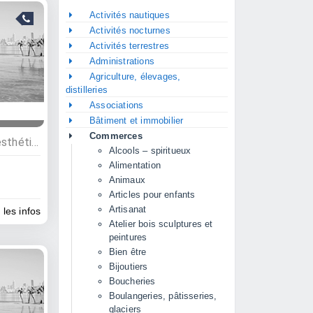
Activités nautiques
Activités nocturnes
Activités terrestres
Administrations
Agriculture, élevages,
distilleries
Associations
Bâtiment et immobilier
Commerces
Commerces, Coiffeurs et esthétique, Bien être
Alcools – spiritueux
Alimentation
Animaux
Articles pour enfants
Artisanat
 les infos
Atelier bois sculptures et
peintures
Bien être
Bijoutiers
Boucheries
Boulangeries, pâtisseries,
glaciers