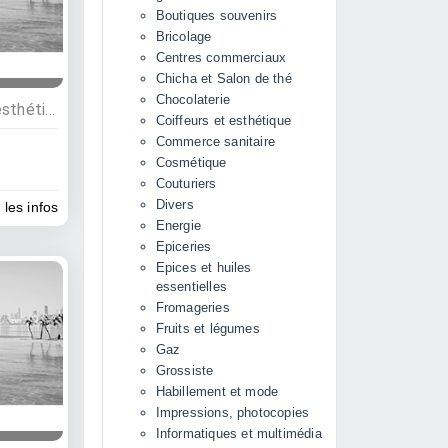
Boutiques souvenirs
Bricolage
Centres commerciaux
Chicha et Salon de thé
Chocolaterie
Commerces, Coiffeurs et esthétique
Coiffeurs et esthétique
Commerce sanitaire
Cosmétique
Couturiers
Divers
 les infos
Energie
Epiceries
Epices et huiles
essentielles
Fromageries
Fruits et légumes
Gaz
Grossiste
Habillement et mode
Impressions, photocopies
Informatiques et multimédia