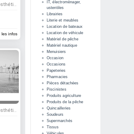
IT, électromènager,
Commerces, Coiffeurs et esthétique, Bien être
ustentiles
Librairies
Literie et meubles
Location de bateaux
Location de véhicule
 les infos
Matériel de pêche
Matériel nautique
Menuisiers
Occasion
Occasions
Papeteries
Pharmacies
Pièces détachées
Piscinistes
Produits agriculture
Produits de la pêche
Quincailleries
Commerces, Coiffeurs et esthétique
Soudeurs
Supermarchés
Tissus
Véhicules