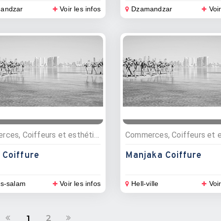
andzar
Voir les infos
Dzamandzar
Voir
Commerces, Coiffeurs et esthétique, Habillement et mode
 Coiffure
Manjaka Coiffure
es-salam
Voir les infos
Hell-ville
Voir
2
1