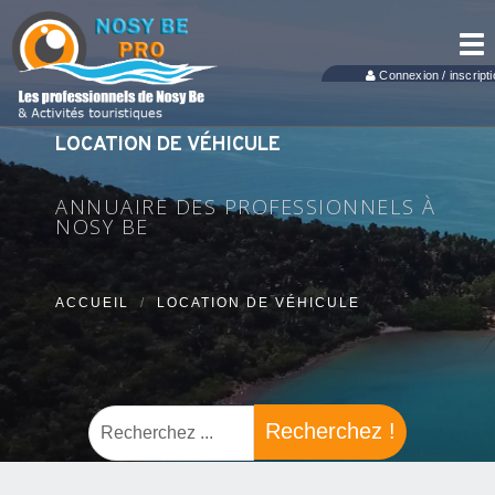
Tog
nav
Connexion / inscripti
LOCATION DE VÉHICULE
ANNUAIRE DES PROFESSIONNELS À
NOSY BE
ACCUEIL
LOCATION DE VÉHICULE
Recherchez !