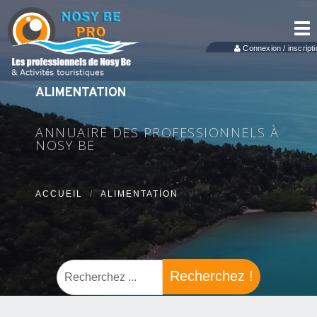
Tog
nav
Connexion / inscripti
ALIMENTATION
ANNUAIRE DES PROFESSIONNELS À
NOSY BE
ACCUEIL
ALIMENTATION
Recherchez !