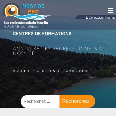
Tog
nav
Connexion / inscripti
CENTRES DE FORMATIONS
ANNUAIRE DES PROFESSIONNELS À
NOSY BE
ACCUEIL
CENTRES DE FORMATIONS
Recherchez !