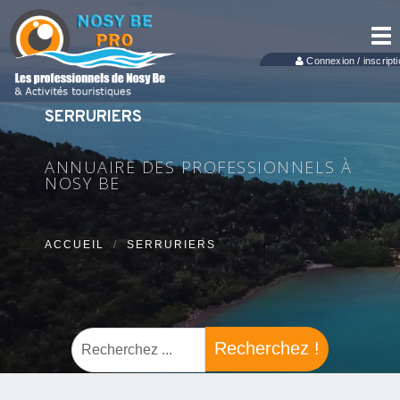
Tog
nav
Connexion / inscripti
SERRURIERS
ANNUAIRE DES PROFESSIONNELS À
NOSY BE
ACCUEIL
SERRURIERS
Recherchez !