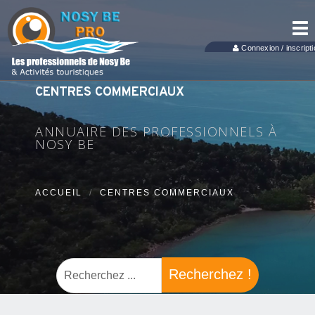
Tog
nav
Connexion / inscripti
CENTRES COMMERCIAUX
ANNUAIRE DES PROFESSIONNELS À
NOSY BE
ACCUEIL
CENTRES COMMERCIAUX
Recherchez !