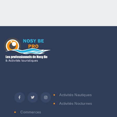
C
Activités Nautiques
Activités Nocturnes
Commerces