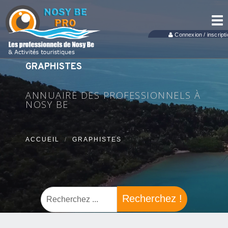
Tog
nav
Connexion / inscripti
GRAPHISTES
ANNUAIRE DES PROFESSIONNELS À
NOSY BE
ACCUEIL
GRAPHISTES
Recherchez !