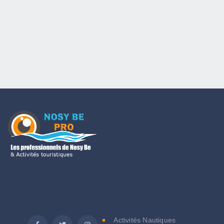
C
Activités Nautiques