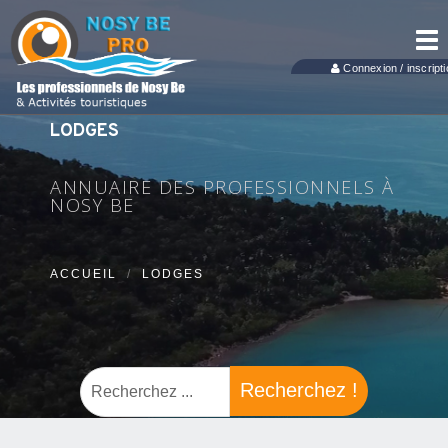
Tog
nav
Connexion / inscripti
LODGES
ANNUAIRE DES PROFESSIONNELS À
NOSY BE
ACCUEIL
LODGES
Recherchez !