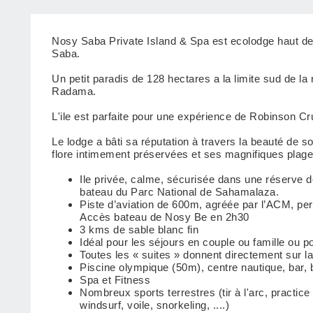
Nosy Saba Private Island & Spa est ecolodge haut de 
Saba.
Un petit paradis de 128 hectares a la limite sud de l
Radama.
L'ile est parfaite pour une expérience de Robinson 
Le lodge a bâti sa réputation à travers la beauté de so
flore intimement préservées et ses magnifiques plage
Ile privée, calme, sécurisée dans une réserve 
bateau du Parc National de Sahamalaza.
Piste d’aviation de 600m, agréée par l’ACM, pe
Accès bateau de Nosy Be en 2h30
3 kms de sable blanc fin
Idéal pour les séjours en couple ou famille ou po
Toutes les « suites » donnent directement sur la 
Piscine olympique (50m), centre nautique, bar, 
Spa et Fitness
Nombreux sports terrestres (tir à l'arc, practice 
windsurf, voile, snorkeling, ....)