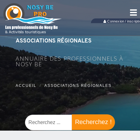
Tog
nav
Connexion / inscripti
ASSOCIATIONS RÉGIONALES
ANNUAIRE DES PROFESSIONNELS À
NOSY BE
ACCUEIL
ASSOCIATIONS RÉGIONALES
Recherchez !