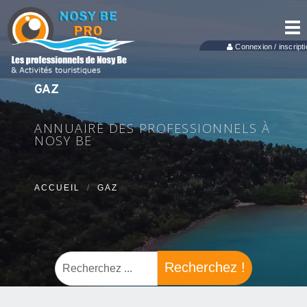
Tog
nav
Connexion / inscripti
GAZ
ANNUAIRE DES PROFESSIONNELS À
NOSY BE
ACCUEIL
GAZ
Recherchez !