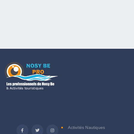
C
Activités Nautiques