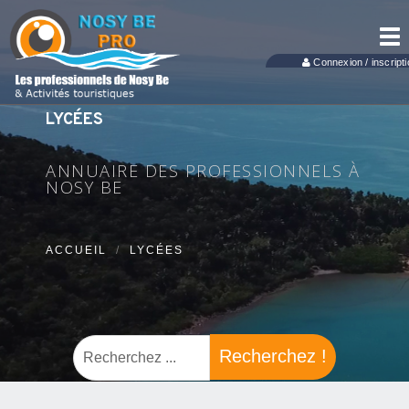
Tog
nav
Connexion / inscripti
LYCÉES
ANNUAIRE DES PROFESSIONNELS À
NOSY BE
ACCUEIL
LYCÉES
Recherchez !