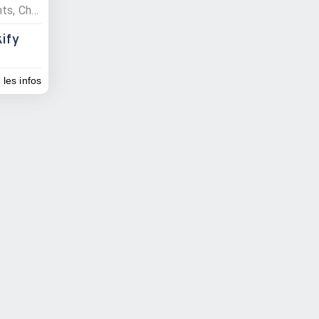
Restauration , Hébergements, Chambres d'hôte, Restaurants
ify
 les infos