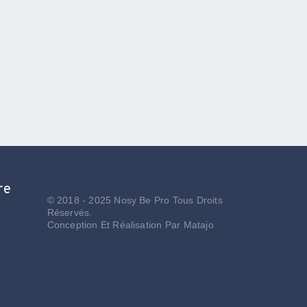
re
© 2018 - 2025 Nosy Be Pro Tous Droits
Réservés.
Conception Et Réalisation Par
Matajo