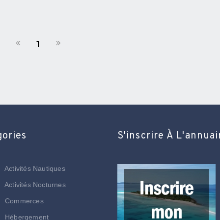
1
gories
S'inscrire À L'annuai
Activités Nautiques
Activités Nocturnes
Commerces
Hébergement