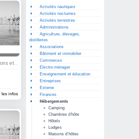
Activités nautiques
Activités nocturnes
Activités terrestres
Administrations
Agriculture, élevages,
distilleries
Associations
Bâtiment et immobilier
Commerces
Hébergements, Villas, maisons et appartements, Chambres d'hôte
Electro-ménager
Enseignement et éducation
Entreprises
Externe
 les infos
Finances
Hébergements
Camping
Chambres d'hôte
Hôtels
Lodges
Maisons d’hôtes