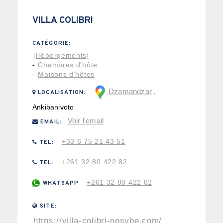
VILLA COLIBRI
CATÉGORIE:
[Hébergements]
Chambres d'hôte
-
Maisons d’hôtes
-
Dzamandzar
,
LOCALISATION:
Ankibanivoto
Voir l'email
EMAIL:
+33 6 75 21 43 51
TEL:
+261 32 80 422 82
TEL:
+261 32 80 422 82
WHATSAPP
SITE:
https://villa-colibri-nosybe.com/