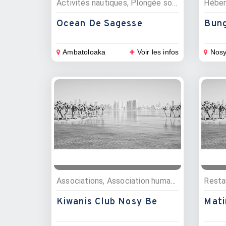
Activités nautiques, Plongée sous marine, Pêche
Héber
Ocean De Sagesse
Bung
Ambatoloaka
Voir les infos
Nosy
Associations, Association humanitaire
Resta
Kiwanis Club Nosy Be
Mati