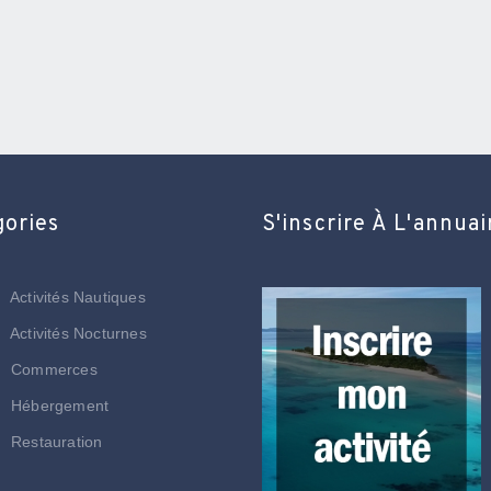
gories
S'inscrire À L'annuai
Activités Nautiques
Activités Nocturnes
Commerces
Hébergement
Restauration