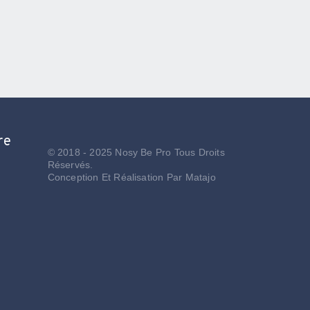
re
© 2018 - 2025 Nosy Be Pro Tous Droits
Réservés.
Conception Et Réalisation Par
Matajo