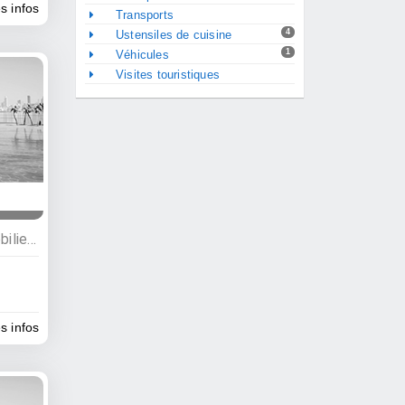
es infos
Transports
4
Ustensiles de cuisine
1
Véhicules
Visites touristiques
Services, Bâtiment et immobilier, Agences immobillières, Agences d’excursions
es infos