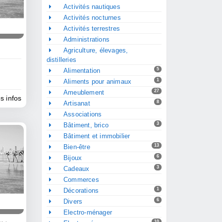
Activités nautiques
Activités nocturnes
Activités terrestres
Administrations
Agriculture, élevages,
distilleries
5
Alimentation
1
Aliments pour animaux
27
Ameublement
es infos
8
Artisanat
Associations
3
Bâtiment, brico
Bâtiment et immobilier
13
Bien-être
6
Bijoux
3
Cadeaux
Commerces
1
Décorations
6
Divers
Electro-ménager
10