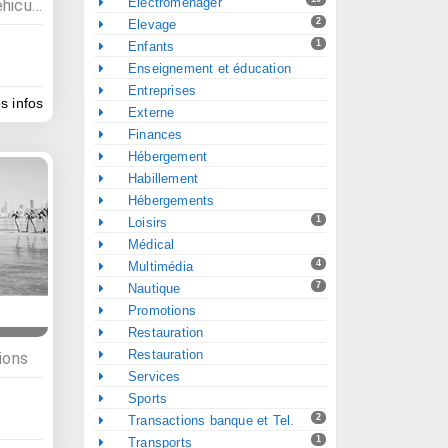
Electroménager
Commerces, Location de véhicule
2
Elevage
1
Enfants
Enseignement et éducation
Entreprises
es infos
Externe
Finances
Hébergement
Habillement
Hébergements
1
Loisirs
Médical
4
Multimédia
7
Nautique
Promotions
Restauration
Restauration
ions
Services
Sports
2
Transactions banque et Tel.
1
Transports