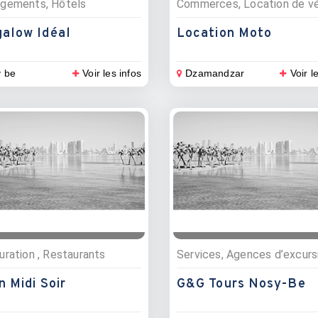
gements, Hôtels
alow Idéal
Location Moto
 be
Voir les infos
Dzamandzar
Voir l
uration , Restaurants
Services, Agences d’excurs
n Midi Soir
G&G Tours Nosy-Be