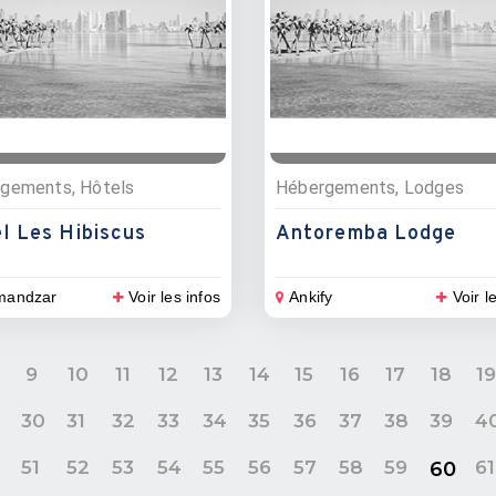
gements, Hôtels
Hébergements, Lodges
l Les Hibiscus
Antoremba Lodge
mandzar
Voir les infos
Ankify
Voir l
9
10
11
12
13
14
15
16
17
18
1
9
30
31
32
33
34
35
36
37
38
39
4
0
51
52
53
54
55
56
57
58
59
61
60