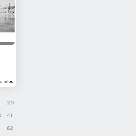
es infos
9
20
0
41
62