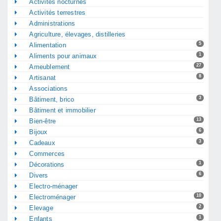
Activités nocturnes
Activités terrestres
Administrations
Agriculture, élevages, distilleries
5
Alimentation
1
Aliments pour animaux
27
Ameublement
8
Artisanat
Associations
3
Bâtiment, brico
Bâtiment et immobilier
13
Bien-être
6
Bijoux
3
Cadeaux
Commerces
1
Décorations
6
Divers
Electro-ménager
10
Electroménager
2
Elevage
1
Enfants