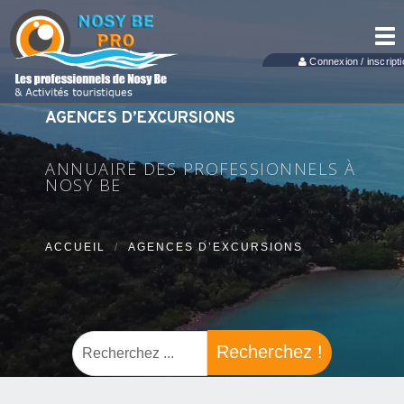
Tog
nav
Connexion / inscripti
AGENCES D’EXCURSIONS
ANNUAIRE DES PROFESSIONNELS À
NOSY BE
ACCUEIL
AGENCES D’EXCURSIONS
Recherchez !