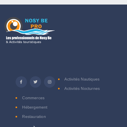
C
Activités Nautiques
Activités Nocturnes
Commerces
Hébergement
Restauration