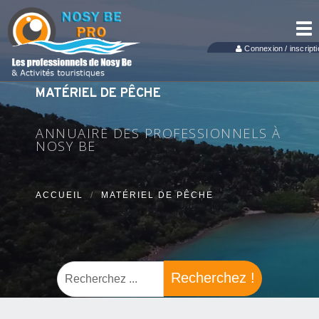
Tog
nav
Connexion / inscripti
MATÉRIEL DE PÊCHE
ANNUAIRE DES PROFESSIONNELS À
NOSY BE
ACCUEIL
MATÉRIEL DE PÊCHE
Recherchez !